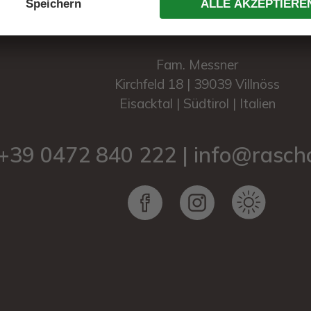
Fam. Messner
Kirchfeld 18 | 39039 Villnöss
Eisacktal | Südtirol | Italien
+39 0472 840 222
|
info@rascho