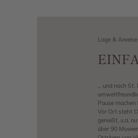
Lage & Anreise
EINF
... und nach St.
umweltfreundlic
Pause machen k
Vor Ort steht D
genießt, u.a. nu
über 90 Museen
Ortskern von Vi